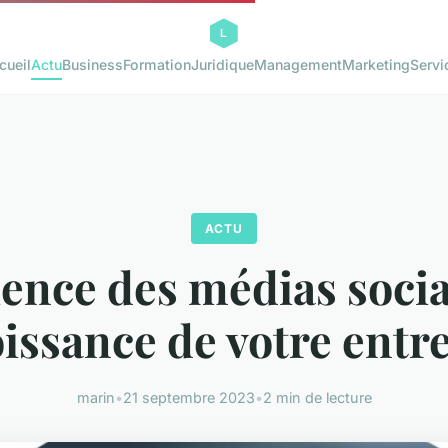
cueil
Actu
Business
Formation
Juridique
Management
Marketing
Servi
ACTU
uence des médias soci
oissance de votre entr
marin
•
21 septembre 2023
•
2 min de lecture