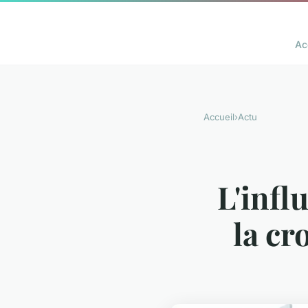
Ac
Accueil
›
Actu
L'infl
la cr