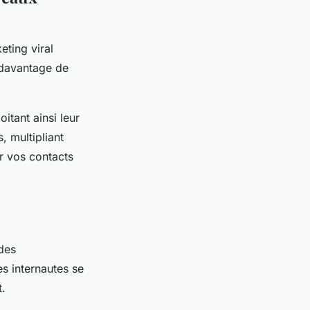
ting viral
t davantage de
itant ainsi leur
, multipliant
er vos contacts
 des
s internautes se
t.