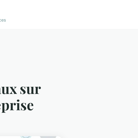
ces
aux sur
eprise