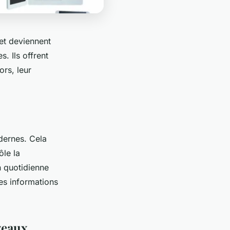
et deviennent
. Ils offrent
ors, leur
dernes. Cela
ôle la
n quotidienne
es informations
veaux