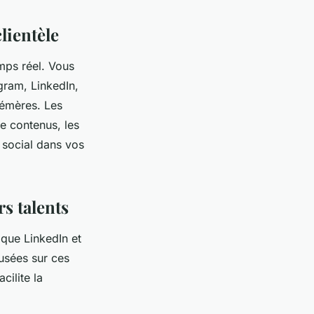
lientèle
emps réel. Vous
gram, LinkedIn,
hémères. Les
de contenus, les
 social dans vos
s talents
 que LinkedIn et
usées sur ces
cilite la