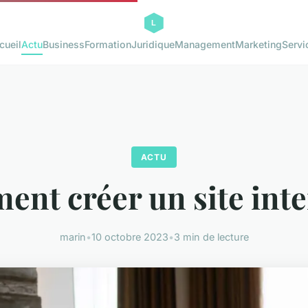
cueil
Actu
Business
Formation
Juridique
Management
Marketing
Servi
ACTU
nt créer un site inte
marin
•
10 octobre 2023
•
3 min de lecture