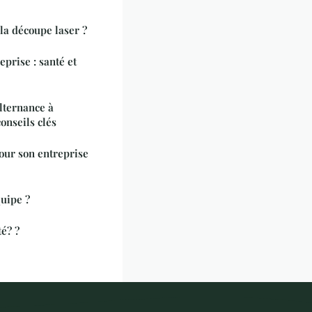
la découpe laser ?
eprise : santé et
lternance à
onseils clés
pour son entreprise
uipe ?
é? ?