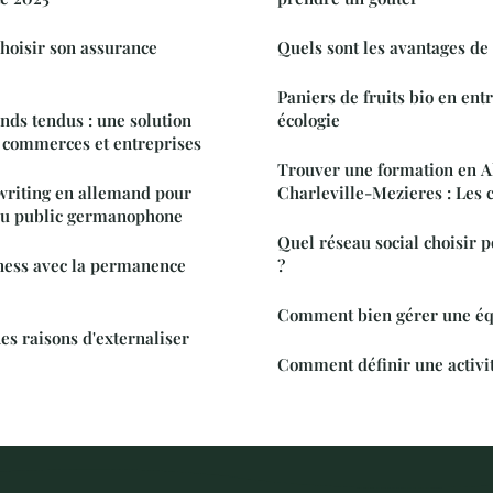
choisir son assurance
Quels sont les avantages de 
Paniers de fruits bio en entr
onds tendus : une solution
écologie
 commerces et entreprises
Trouver une formation en A
writing en allemand pour
Charleville-Mezieres : Les c
n du public germanophone
Quel réseau social choisir 
iness avec la permanence
?
Comment bien gérer une éq
es raisons d'externaliser
Comment définir une activit