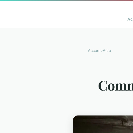
Ac
Accueil
›
Actu
Comme