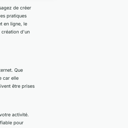
isagez de créer
res pratiques
 en ligne, le
e création d'un
ternet. Que
 car elle
ivent être prises
otre activité.
fiable pour