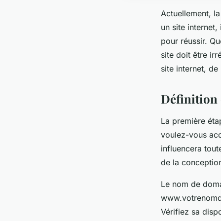
Actuellement, l
un site internet
pour réussir. Qu
site doit être i
site internet, de 
Définition 
La première étap
voulez-vous acco
influencera tout
de la conception
Le nom de domai
www.votrenomded
Vérifiez sa disp