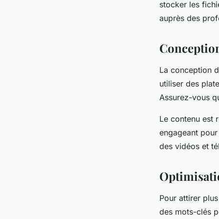
stocker les fich
auprès des profe
Conception
La conception d
utiliser des pla
Assurez-vous que
Le contenu est r
engageant pour v
des vidéos et t
Optimisati
Pour attirer plu
des mots-clés pe