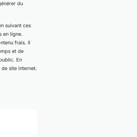
générer du
en suivant ces
 en ligne.
tenu frais. Il
temps et de
public. En
de site internet.