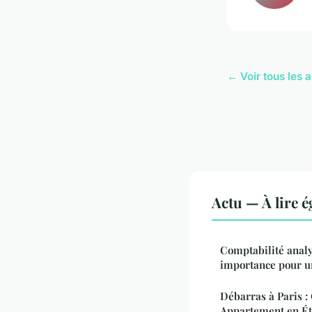
← Voir tous les a
Actu — À lire 
Comptabilité analy
importance pour u
Débarras à Paris :
Appartement en Ét