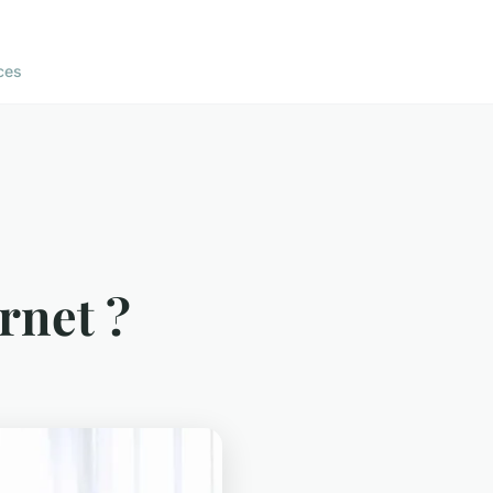
ces
rnet ?