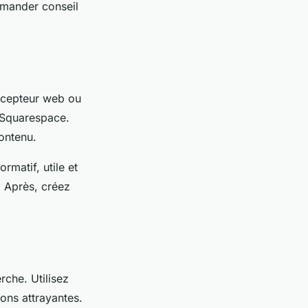
mander conseil
ncepteur web ou
u Squarespace.
ontenu.
rmatif, utile et
. Après, créez
rche. Utilisez
ions attrayantes.