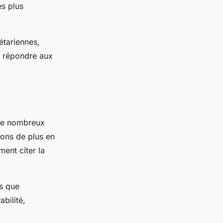
es plus
étariennes,
e répondre aux
 de nombreux
ions de plus en
ment citer la
es que
bilité,