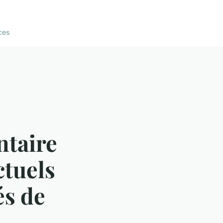
ces
ntaire
ctuels
és de