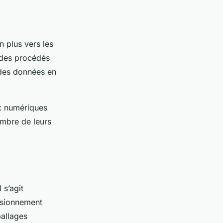
n plus vers les
n des procédés
e des données en
ux numériques
ombre de leurs
 s’agit
visionnement
ballages