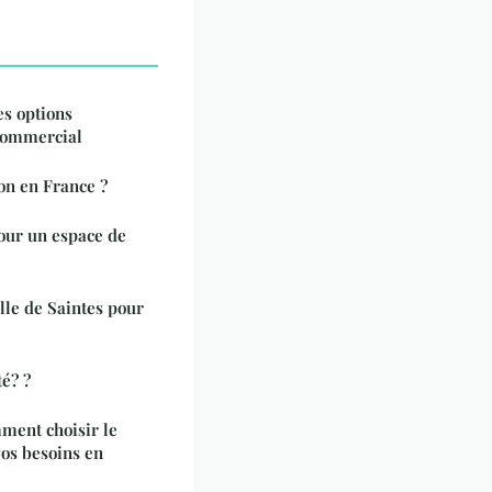
es options
commercial
n en France ?
our un espace de
lle de Saintes pour
é? ?
ment choisir le
os besoins en