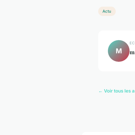
Actu
EC
M
m
← Voir tous les a