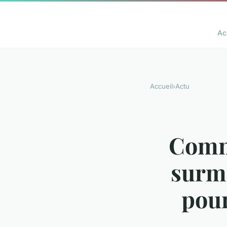
Ac
Accueil
›
Actu
Comme
surmo
pour