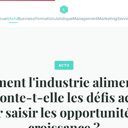
cueil
Actu
Business
Formation
Juridique
Management
Marketing
Servi
ACTU
nt l'industrie alime
nte-t-elle les défis a
 saisir les opportunit
croissance ?