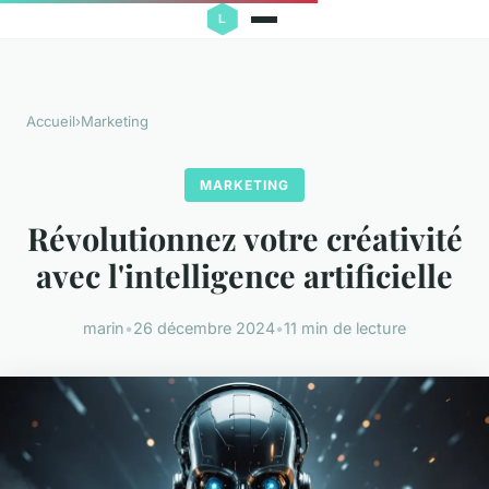
Accueil
›
Marketing
MARKETING
Révolutionnez votre créativité
avec l'intelligence artificielle
marin
•
26 décembre 2024
•
11 min de lecture